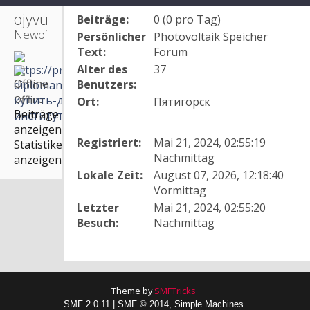
ojyvucu 
Beiträge:
0 (0 pro Tag)
Newbie
Persönlicher
Photovoltaik Speicher
Text:
Forum
Alter des
37
Benutzers:
Offline
Ort:
Пятигорск
Beiträge
anzeigen
Registriert:
Mai 21, 2024, 02:55:19
Statistiken
Nachmittag
anzeigen
Lokale Zeit:
August 07, 2026, 12:18:40
Vormittag
Letzter
Mai 21, 2024, 02:55:20
Besuch:
Nachmittag
Theme by
SMFTricks
SMF 2.0.11
|
SMF © 2014
,
Simple Machines