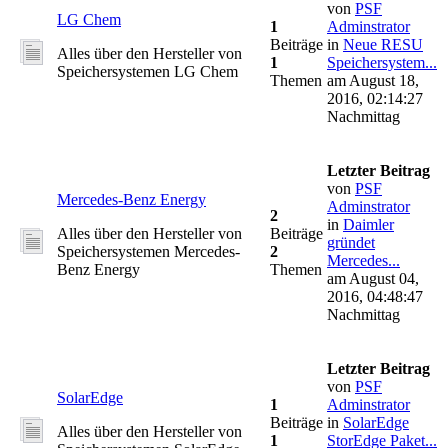
von
PSF
LG Chem
1
Adminstrator
Beiträge
in
Neue RESU
Alles über den Hersteller von
1
Speichersystem...
Speichersystemen LG Chem
Themen
am August 18,
2016, 02:14:27
Nachmittag
Letzter Beitrag
von
PSF
Mercedes-Benz Energy
Adminstrator
2
in
Daimler
Alles über den Hersteller von
Beiträge
gründet
Speichersystemen Mercedes-
2
Mercedes...
Benz Energy
Themen
am August 04,
2016, 04:48:47
Nachmittag
Letzter Beitrag
von
PSF
SolarEdge
1
Adminstrator
Beiträge
in
SolarEdge
Alles über den Hersteller von
1
StorEdge Paket...